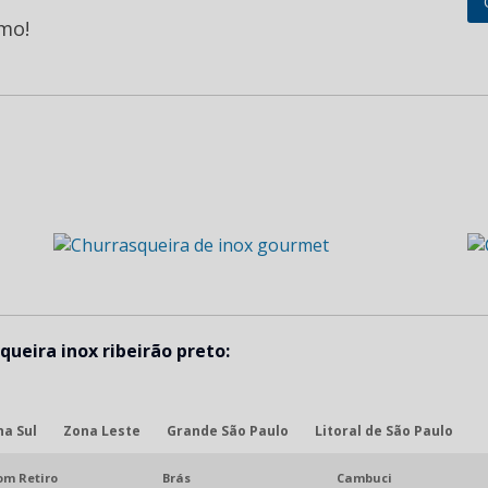
mo!
ueira inox ribeirão preto:
na Sul
Zona Leste
Grande São Paulo
Litoral de São Paulo
om Retiro
Brás
Cambuci