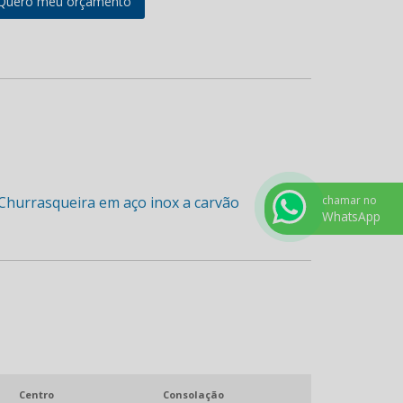
Quero meu orçamento
chamar no
WhatsApp
Centro
Consolação